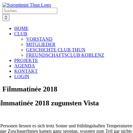
Zum
Inhalt
Suche
springen
nach:
HOME
CLUB
VORSTAND
MITGLIEDER
GESCHICHTE CLUB THUN
FREUNDSCHAFTSCLUB KOBLENZ
PROJEKTE
AGENDA
KONTAKT
LOGIN
Filmmatinée 2018
ilmmatinée 2018 zugunsten Vista
 Personen liessen es sich trotz Sonne und frühlingshaften Temperatu
nige ZuschauerInnen kamen ganz spontan, wussten zum Teil gar nichts 