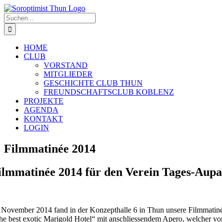
Zum
Inhalt
Suche
springen
nach:
HOME
CLUB
VORSTAND
MITGLIEDER
GESCHICHTE CLUB THUN
FREUNDSCHAFTSCLUB KOBLENZ
PROJEKTE
AGENDA
KONTAKT
LOGIN
Filmmatinée 2014
ilmmatinée 2014 für den Verein Tages-Aupa
 November 2014 fand in der Konzepthalle 6 in Thun unsere Filmmatinée
he best exotic Marigold Hotel“ mit anschliessendem Apero, welcher von d