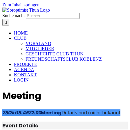
Zum Inhalt springen
Suche nach:
HOME
CLUB
VORSTAND
MITGLIEDER
GESCHICHTE CLUB THUN
FREUNDSCHAFTSCLUB KOBLENZ
PROJEKTE
AGENDA
KONTAKT
LOGIN
Meeting
28
Okt
18:45
22:00
Meeting
Details noch nicht bekannt
Event Details